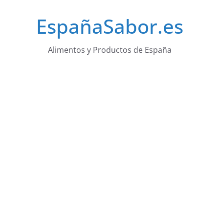
Saltar
EspañaSabor.es
al
contenido
Alimentos y Productos de España