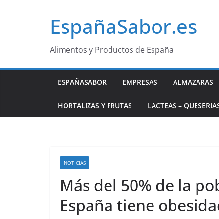
Saltar
EspañaSabor.es
al
contenido
Alimentos y Productos de España
ESPAÑASABOR
EMPRESAS
ALMAZARAS
HORTALIZAS Y FRUTAS
LACTEAS – QUESERIA
NOTICIAS
Más del 50% de la pob
España tiene obesida