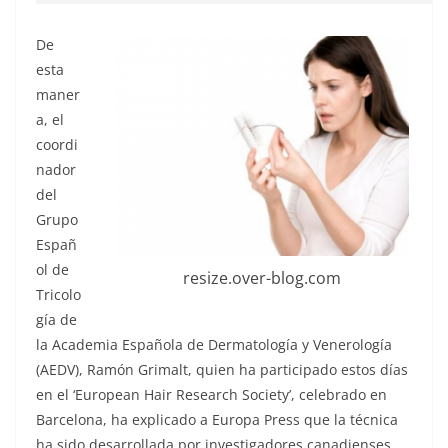
De
esta
maner
a, el
coordi
nador
del
Grupo
Españ
ol de
resize.over-blog.com
Tricolo
gía de
la Academia Española de Dermatología y Venerología
(AEDV), Ramón Grimalt, quien ha participado estos días
en el ‘European Hair Research Society’, celebrado en
Barcelona, ha explicado a Europa Press que la técnica
ha sido desarrollada por investigadores canadienses