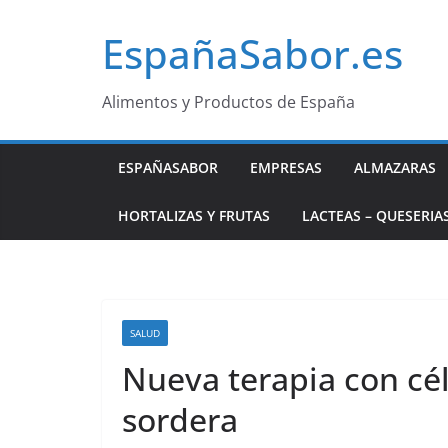
Saltar
EspañaSabor.es
al
contenido
Alimentos y Productos de España
ESPAÑASABOR
EMPRESAS
ALMAZARAS
HORTALIZAS Y FRUTAS
LACTEAS – QUESERIA
SALUD
Nueva terapia con cél
sordera