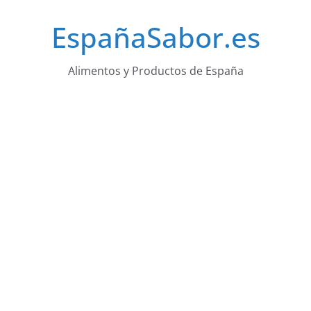
Saltar
EspañaSabor.es
al
contenido
Alimentos y Productos de España