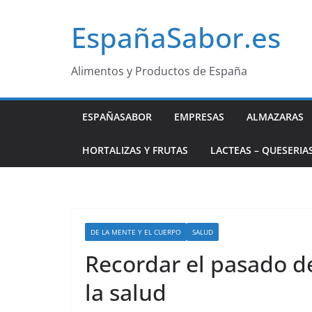
Saltar
EspañaSabor.es
al
contenido
Alimentos y Productos de España
ESPAÑASABOR
EMPRESAS
ALMAZARAS
HORTALIZAS Y FRUTAS
LACTEAS – QUESERIA
DE LA MENTE Y EL CUERPO
SALUD
Recordar el pasado d
la salud