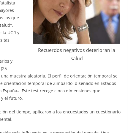
atalista
mayores
as las que
salud”,
e la UGR y
sitas
Recuerdos negativos deterioran la
salud
arios y
 (25
una muestra aleatoria. El perfil de orientación temporal se
de orientación temporal de Zimbardo, diseñado en Estados
o España–. Este test recoge cinco dimensiones que
y el futuro.
ión del tiempo, aplicaron a los encuestados un cuestionario
mental.
nsión más influyente es la percepción del pasado. Una