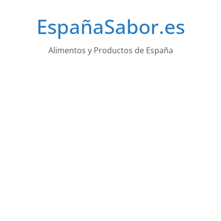
Saltar
EspañaSabor.es
al
contenido
Alimentos y Productos de España