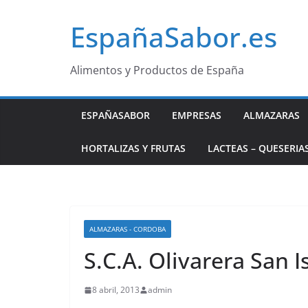
Saltar
EspañaSabor.es
al
contenido
Alimentos y Productos de España
ESPAÑASABOR
EMPRESAS
ALMAZARAS
HORTALIZAS Y FRUTAS
LACTEAS – QUESERIA
ALMAZARAS - CORDOBA
S.C.A. Olivarera San I
8 abril, 2013
admin