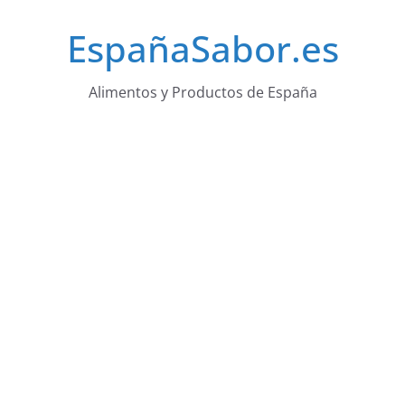
Saltar
EspañaSabor.es
al
contenido
Alimentos y Productos de España