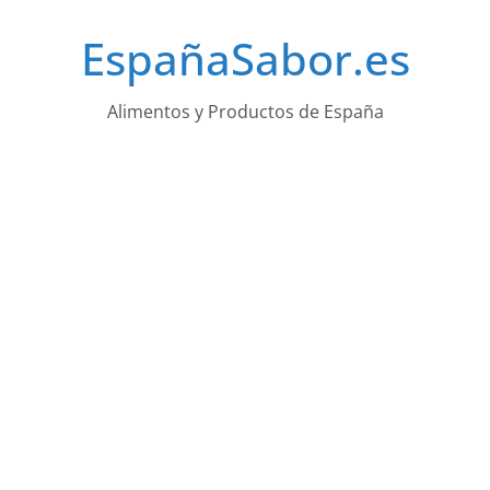
Saltar
EspañaSabor.es
al
contenido
Alimentos y Productos de España