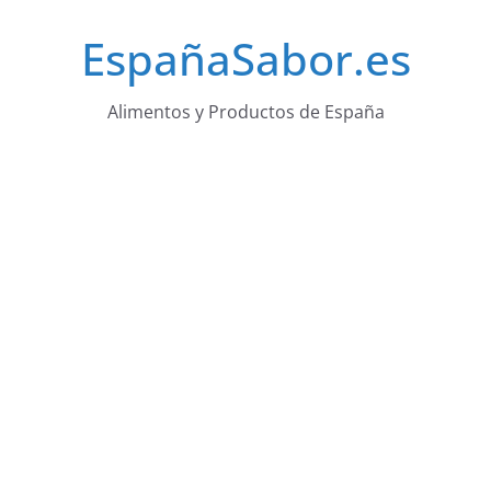
Saltar
EspañaSabor.es
al
contenido
Alimentos y Productos de España