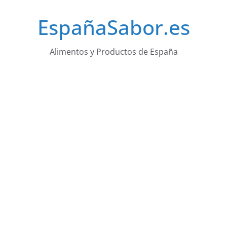
Saltar
EspañaSabor.es
al
contenido
Alimentos y Productos de España