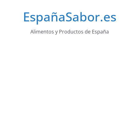
Saltar
EspañaSabor.es
al
contenido
Alimentos y Productos de España