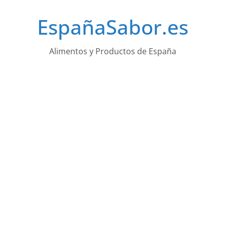
Saltar
EspañaSabor.es
al
contenido
Alimentos y Productos de España