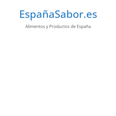
Saltar
EspañaSabor.es
al
contenido
Alimentos y Productos de España