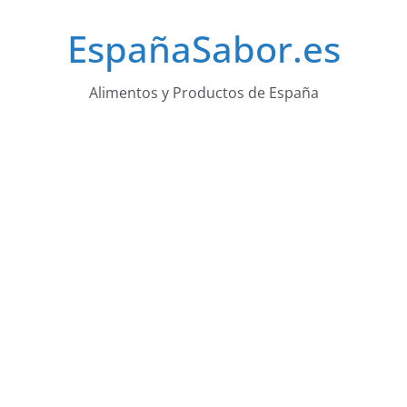
Saltar
EspañaSabor.es
al
contenido
Alimentos y Productos de España