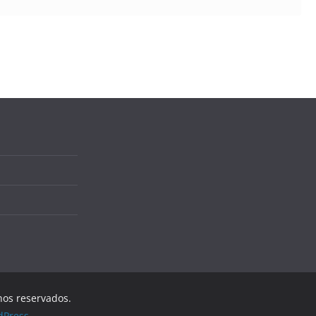
hos reservados.
dPress
.