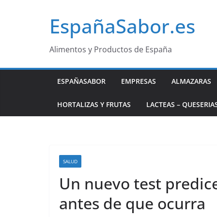
Saltar
EspañaSabor.es
al
contenido
Alimentos y Productos de España
ESPAÑASABOR
EMPRESAS
ALMAZARAS
HORTALIZAS Y FRUTAS
LACTEAS – QUESERIA
SALUD
Un nuevo test predic
antes de que ocurra