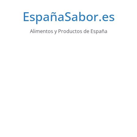
Saltar
EspañaSabor.es
al
contenido
Alimentos y Productos de España