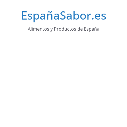
Saltar
EspañaSabor.es
al
contenido
Alimentos y Productos de España