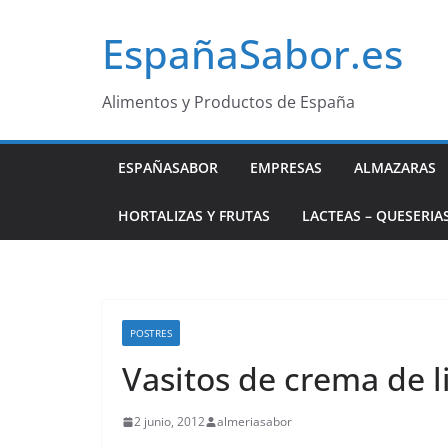
Saltar
EspañaSabor.es
al
contenido
Alimentos y Productos de España
ESPAÑASABOR
EMPRESAS
ALMAZARAS
HORTALIZAS Y FRUTAS
LACTEAS – QUESERIA
POSTRES
Vasitos de crema de 
2 junio, 2012
almeriasabor