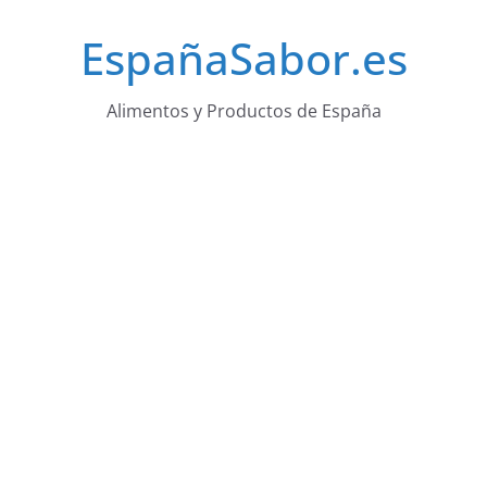
Saltar
EspañaSabor.es
al
contenido
Alimentos y Productos de España