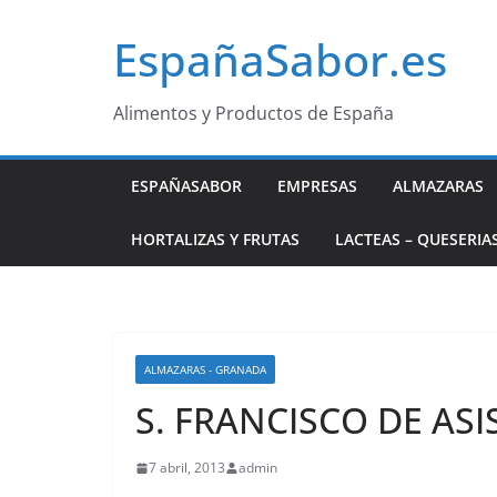
Saltar
EspañaSabor.es
al
contenido
Alimentos y Productos de España
ESPAÑASABOR
EMPRESAS
ALMAZARAS
HORTALIZAS Y FRUTAS
LACTEAS – QUESERIA
ALMAZARAS - GRANADA
S. FRANCISCO DE ASIS
7 abril, 2013
admin