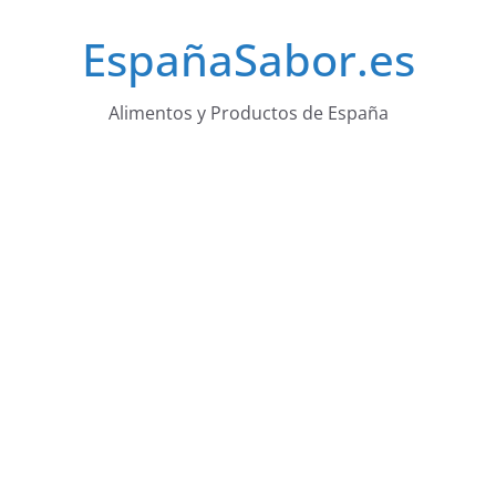
Saltar
EspañaSabor.es
al
contenido
Alimentos y Productos de España