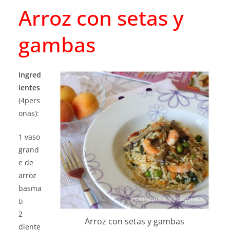
Arroz con setas y
gambas
Ingred
ientes
(4pers
onas):
1 vaso
grand
e de
arroz
basma
ti
2
Arroz con setas y gambas
diente