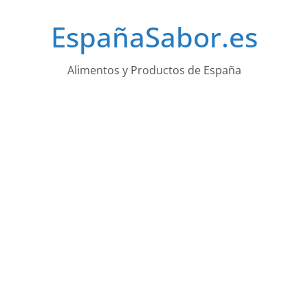
Saltar
EspañaSabor.es
al
contenido
Alimentos y Productos de España