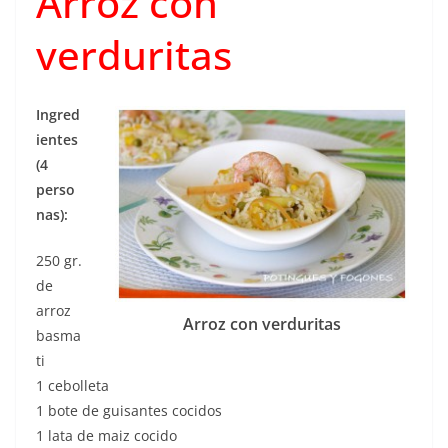
Arroz con
verduritas
Ingred
ientes
(4
perso
nas):
250 gr.
de
arroz
Arroz con verduritas
basma
ti
1 cebolleta
1 bote de guisantes cocidos
1 lata de maiz cocido