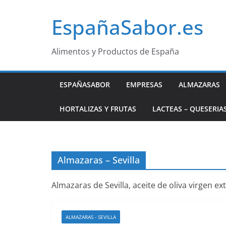
Saltar
EspañaSabor.es
al
contenido
Alimentos y Productos de España
ESPAÑASABOR
EMPRESAS
ALMAZARAS
HORTALIZAS Y FRUTAS
LACTEAS – QUESERIA
Almazaras – Sevilla
Almazaras de Sevilla, aceite de oliva virgen ex
ALMAZARAS - SEVILLA