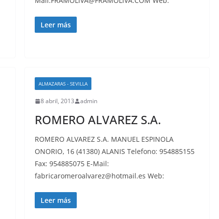
Mail:FRAMOLIVA@FRAMOLIVA.COM Web:
Leer más
ALMAZARAS - SEVILLA
8 abril, 2013
admin
ROMERO ALVAREZ S.A.
ROMERO ALVAREZ S.A. MANUEL ESPINOLA
ONORIO, 16 (41380) ALANIS Telefono: 954885155
Fax: 954885075 E-Mail:
fabricaromeroalvarez@hotmail.es Web:
-
Leer más