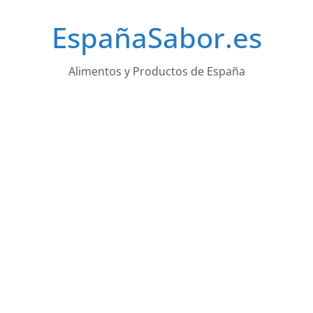
Saltar
EspañaSabor.es
al
contenido
Alimentos y Productos de España