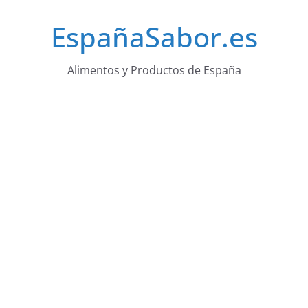
Saltar
EspañaSabor.es
al
contenido
Alimentos y Productos de España