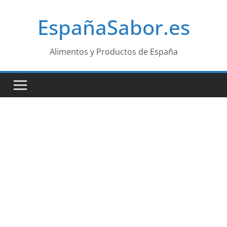
Saltar
EspañaSabor.es
al
contenido
Alimentos y Productos de España