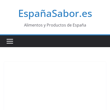
Saltar
EspañaSabor.es
al
contenido
Alimentos y Productos de España