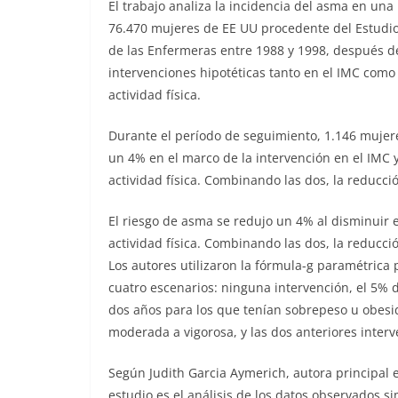
El trabajo analiza la incidencia del asma en un
76.470 mujeres de EE UU procedente del Estudi
de las Enfermeras entre 1988 y 1998, después d
intervenciones hipotéticas tanto en el IMC como
actividad física.
Durante el período de seguimiento, 1.146 mujere
un 4% en el marco de la intervención en el IMC y
actividad física. Combinando las dos, la reducci
El riesgo de asma se redujo un 4% al disminuir 
actividad física. Combinando las dos, la reducc
Los autores utilizaron la fórmula-g paramétrica 
cuatro escenarios: ninguna intervención, el 5% 
dos años para los que tenían sobrepeso u obesid
moderada a vigorosa, y las dos anteriores inte
Según Judith Garcia Aymerich, autora principal 
estudio es el análisis de los datos observados s