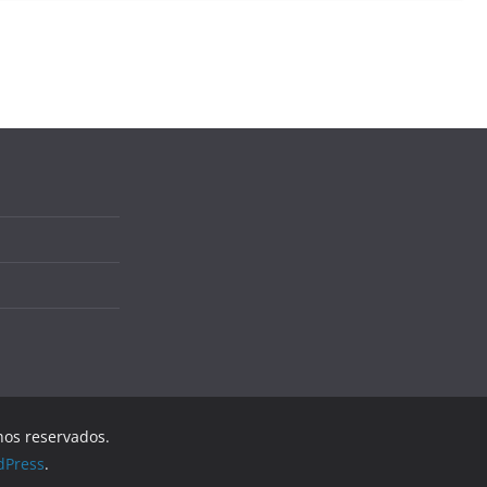
hos reservados.
dPress
.