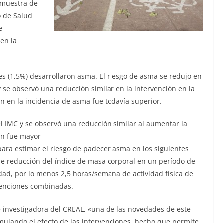
a muestra de
o de Salud
e
 en la
s (1,5%) desarrollaron asma. El riesgo de asma se redujo en
 se observó una reducción similar en la intervención en la
ón en la incidencia de asma fue todavía superior.
el IMC y se observó una reducción similar al aumentar la
ión fue mayor
para estimar el riesgo de padecer asma en los siguientes
de reducción del índice de masa corporal en un período de
ad, por lo menos 2,5 horas/semana de actividad física de
rvenciones combinadas.
e investigadora del CREAL, «una de las novedades de este
imulando el efecto de las intervenciones, hecho que permite