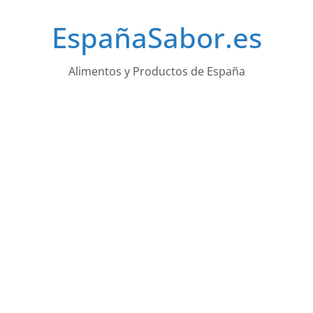
Saltar
EspañaSabor.es
al
contenido
Alimentos y Productos de España