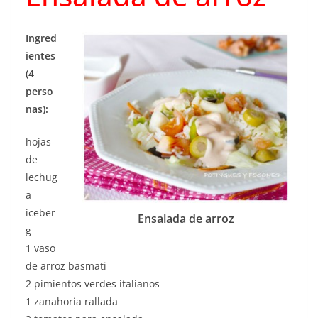
Ingred
ientes
(4
perso
nas):
hojas
de
lechug
a
iceber
Ensalada de arroz
g
1 vaso
de arroz basmati
2 pimientos verdes italianos
1 zanahoria rallada