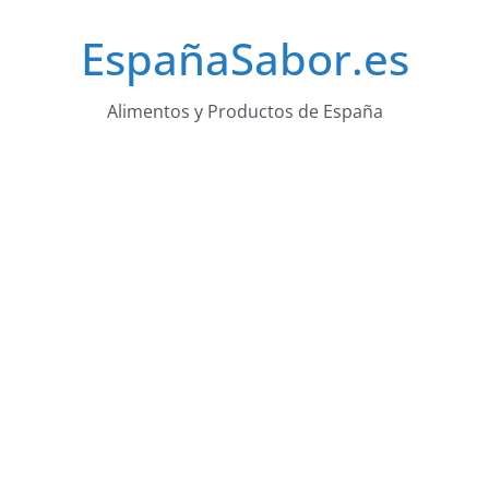
Saltar
EspañaSabor.es
al
contenido
Alimentos y Productos de España