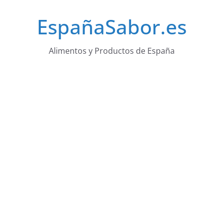
Saltar
EspañaSabor.es
al
contenido
Alimentos y Productos de España