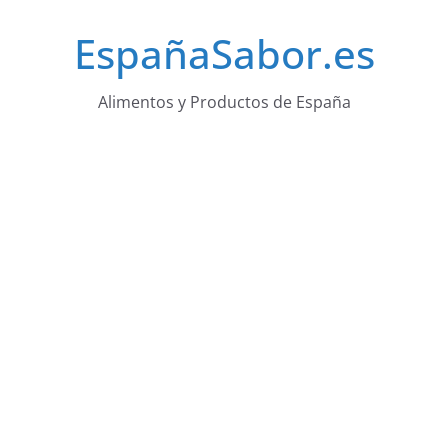
Saltar
EspañaSabor.es
al
contenido
Alimentos y Productos de España