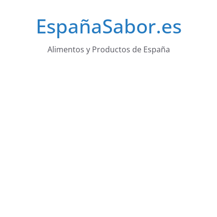
Saltar
EspañaSabor.es
al
contenido
Alimentos y Productos de España