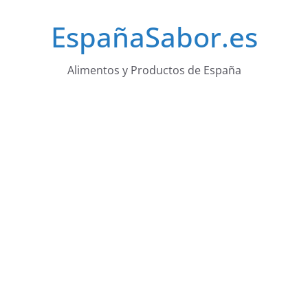
Saltar
EspañaSabor.es
al
contenido
Alimentos y Productos de España