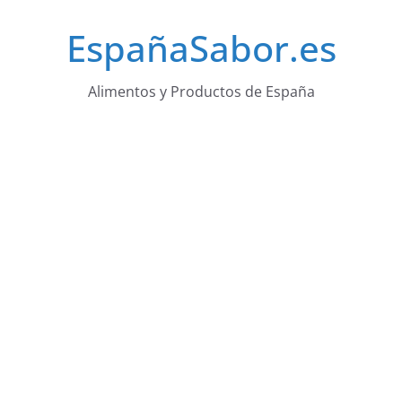
Saltar
EspañaSabor.es
al
contenido
Alimentos y Productos de España