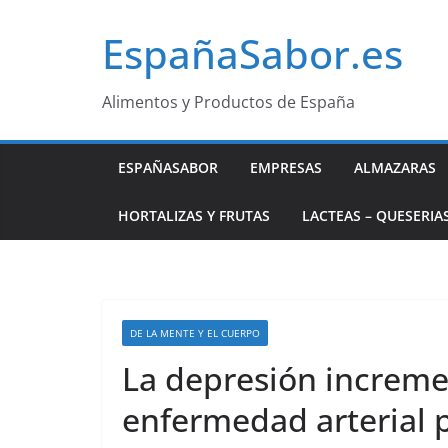
Saltar
EspañaSabor.es
al
contenido
Alimentos y Productos de España
ESPAÑASABOR
EMPRESAS
ALMAZARAS
HORTALIZAS Y FRUTAS
LACTEAS – QUESERIA
DE LA MENTE Y EL CUERPO
La depresión incremen
enfermedad arterial p