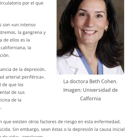
rculatorio por el que
s son «un intenso
extremos, la gangrena y
 de ellos es la
californiana, la
ción.
tancia de la depresión,
d arterial periférica».
La doctora Beth Cohen.
d de que los
Imagen: Universidad de
ental de sus
Calfornia
icina de la
.
n que existen otros factores de riesgo en esta enfermedad,
ucida. Sin embargo, sean éstas o la depresión la causa inicial
o de vida», concluyen.