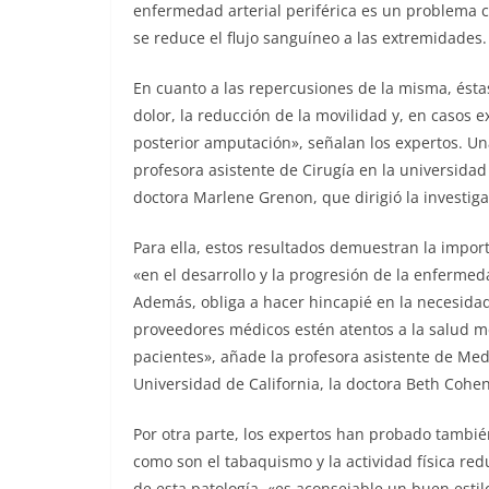
enfermedad arterial periférica es un problema ci
se reduce el flujo sanguíneo a las extremidades.
En cuanto a las repercusiones de la misma, ésta
dolor, la reducción de la movilidad y, en casos 
posterior amputación», señalan los expertos. Una
profesora asistente de Cirugía en la universidad 
doctora Marlene Grenon, que dirigió la investiga
Para ella, estos resultados demuestran la impor
«en el desarrollo y la progresión de la enfermeda
Además, obliga a hacer hincapié en la necesida
proveedores médicos estén atentos a la salud m
pacientes», añade la profesora asistente de Med
Universidad de California, la doctora Beth Cohen
Por otra parte, los expertos han probado tambié
como son el tabaquismo y la actividad física red
de esta patología, «es aconsejable un buen estil