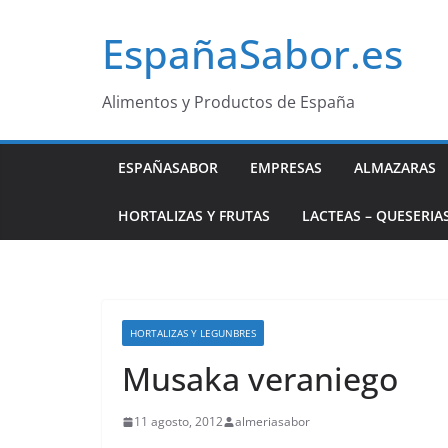
Saltar
EspañaSabor.es
al
contenido
Alimentos y Productos de España
ESPAÑASABOR
EMPRESAS
ALMAZARAS
HORTALIZAS Y FRUTAS
LACTEAS – QUESERIA
HORTALIZAS Y LEGUNBRES
Musaka veraniego
11 agosto, 2012
almeriasabor