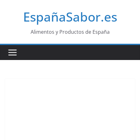
Saltar
EspañaSabor.es
al
contenido
Alimentos y Productos de España