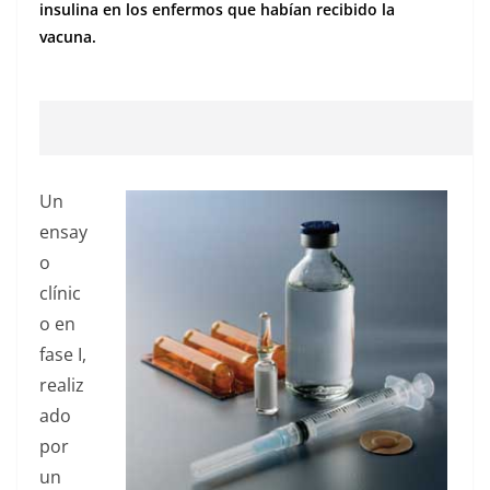
insulina en los enfermos que habían recibido la
vacuna.
Un
ensay
o
clínic
o en
fase I,
realiz
ado
por
un