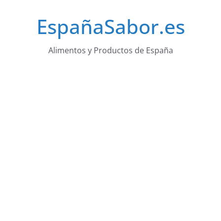
Saltar
EspañaSabor.es
al
contenido
Alimentos y Productos de España