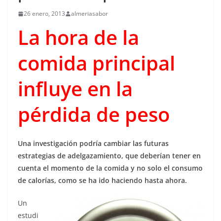
26 enero, 2013
almeriasabor
La hora de la
comida principal
influye en la
pérdida de peso
Una investigación podría cambiar las futuras
estrategias de adelgazamiento, que deberían tener en
cuenta el momento de la comida y no solo el consumo
de calorías, como se ha ido haciendo hasta ahora.
Un
estudi