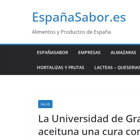
Saltar
EspañaSabor.es
al
contenido
Alimentos y Productos de España
ESPAÑASABOR
EMPRESAS
ALMAZARAS
HORTALIZAS Y FRUTAS
LACTEAS – QUESERIA
SALUD
La Universidad de Gra
aceituna una cura con