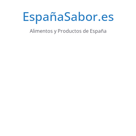
Saltar
EspañaSabor.es
al
contenido
Alimentos y Productos de España