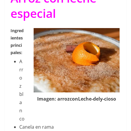
especial
Ingred
ientes
princi
pales:
A
rr
o
z
bl
Imagen: arrozconLeche-dely-cioso
a
n
co
Canela en rama