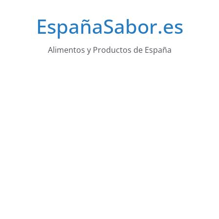
Saltar
EspañaSabor.es
al
contenido
Alimentos y Productos de España