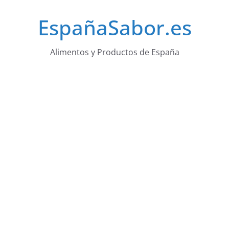
Saltar
EspañaSabor.es
al
contenido
Alimentos y Productos de España