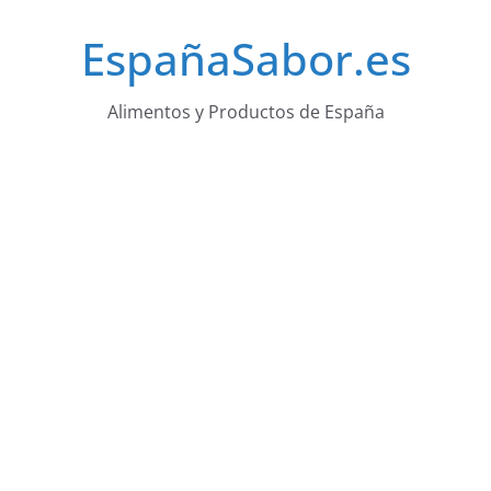
Saltar
EspañaSabor.es
al
contenido
Alimentos y Productos de España