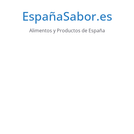
Saltar
EspañaSabor.es
al
contenido
Alimentos y Productos de España