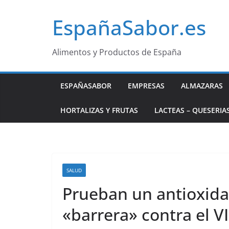
Saltar
EspañaSabor.es
al
contenido
Alimentos y Productos de España
ESPAÑASABOR
EMPRESAS
ALMAZARAS
HORTALIZAS Y FRUTAS
LACTEAS – QUESERIA
SALUD
Prueban un antioxida
«barrera» contra el V