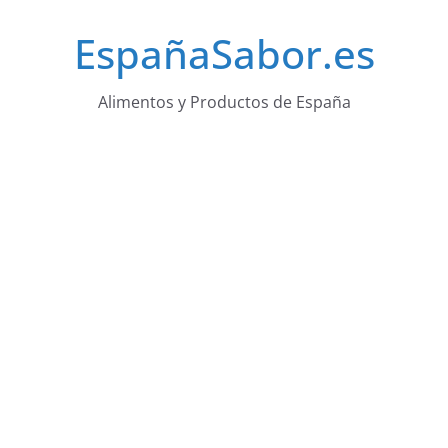
Saltar
EspañaSabor.es
al
contenido
Alimentos y Productos de España