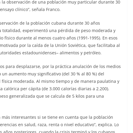
n la observación de una población muy particular durante 30
ensayo clínico”, señala Franco.
bservación de la población cubana durante 30 años
su totalidad, experimentó una pérdida de peso moderada y
io físico durante al menos cuatro años (1991-1995). En esos
motivada por la caída de la Unión Soviética, que facilitaba al
utoridades estadounidenses– alimentos y petróleo.
s para desplazarse, por la práctica anulación de los medios
 un aumento muy significativo (del 30 % al 80 %) del
d física moderada. Al mismo tiempo y de manera paulatina y
calórica per cápita (de 3.000 calorías diarias a 2.200).
so generalizada que se calcula de 5 kilos para una
más interesantes si se tiene en cuenta que la población
ncias en salud, raza, renta o nivel educativo”, explica. Lo
s años posteriores, cuando la crisis terminó y los cubanos