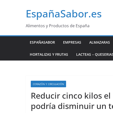
Saltar
EspañaSabor.es
al
contenido
Alimentos y Productos de España
ESPAÑASABOR
EMPRESAS
ALMAZARAS
HORTALIZAS Y FRUTAS
LACTEAS – QUESERIA
CORAZÓN Y CIRCULACIÓN
Reducir cinco kilos el
podría disminuir un t