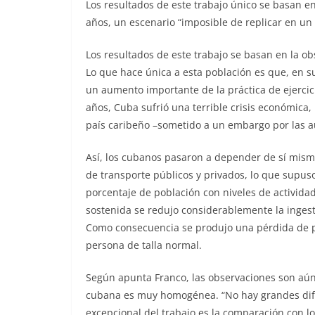
Los resultados de este trabajo único se basan e
años, un escenario “imposible de replicar en un 
Los resultados de este trabajo se basan en la o
Lo que hace única a esta población es que, en 
un aumento importante de la práctica de ejercic
años, Cuba sufrió una terrible crisis económica, 
país caribeño –sometido a un embargo por las a
Así, los cubanos pasaron a depender de sí mismo
de transporte públicos y privados, lo que supuso
porcentaje de población con niveles de activida
sostenida se redujo considerablemente la ingesta 
Como consecuencia se produjo una pérdida de pe
persona de talla normal.
Según apunta Franco, las observaciones son aún 
cubana es muy homogénea. “No hay grandes difere
excepcional del trabajo es la comparación con lo